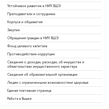
Устойчивое развитие в НИУ ВШЭ
О
Преподаватели и сотрудники
П
Корпуса и общежития
В
Закупки
П
Обращения граждан в НИУ ВШЭ
А
Фонд целевого капитала
Д
Противодействие коррупции
Ц
Сведения о доходах, расходах, об имуществе и
Б
обязательствах имущественного характера
О
Сведения об образовательной организации
О
Людям с ограниченными возможностями здоровья
Единая платежная страница
Работа в Вышке