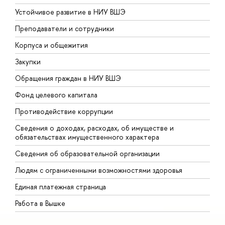
Устойчивое развитие в НИУ ВШЭ
О
Преподаватели и сотрудники
П
Корпуса и общежития
В
Закупки
П
Обращения граждан в НИУ ВШЭ
А
Фонд целевого капитала
Д
Противодействие коррупции
Ц
Сведения о доходах, расходах, об имуществе и
Б
обязательствах имущественного характера
О
Сведения об образовательной организации
О
Людям с ограниченными возможностями здоровья
Единая платежная страница
Работа в Вышке